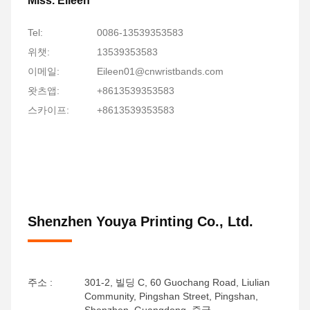
Miss. Eileen
Tel:
0086-13539353583
위챗:
13539353583
이메일:
Eileen01@cnwristbands.com
왓츠앱:
+8613539353583
스카이프:
+8613539353583
Shenzhen Youya Printing Co., Ltd.
주소 :
301-2, 빌딩 C, 60 Guochang Road, Liulian
Community, Pingshan Street, Pingshan,