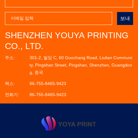
보내
SHENZHEN YOUYA PRINTING
CO., LTD.
주소:
301-2, 빌딩 C, 60 Guochang Road, Liulian Communi
ty, Pingshan Street, Pingshan, Shenzhen, Guangdon
g, 중국
팩스:
86-755-8465-9423
전화기:
86-755-8465-9423