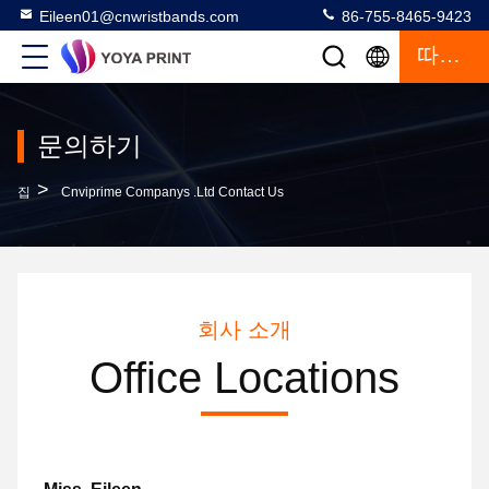
Eileen01@cnwristbands.com
86-755-8465-9423
따옴표
문의하기
>
집
Cnviprime Companys .Ltd Contact Us
회사 소개
Office Locations