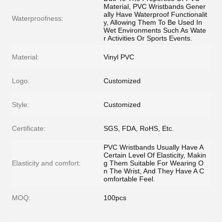
Material, PVC Wristbands Gener
ally Have Waterproof Functionalit
Waterproofness:
y, Allowing Them To Be Used In
Wet Environments Such As Wate
r Activities Or Sports Events.
Material:
Vinyl PVC
Logo:
Customized
Style:
Customized
Certificate:
SGS, FDA, RoHS, Etc.
PVC Wristbands Usually Have A
Certain Level Of Elasticity, Makin
Elasticity and comfort:
g Them Suitable For Wearing O
n The Wrist, And They Have A C
omfortable Feel.
MOQ:
100pcs