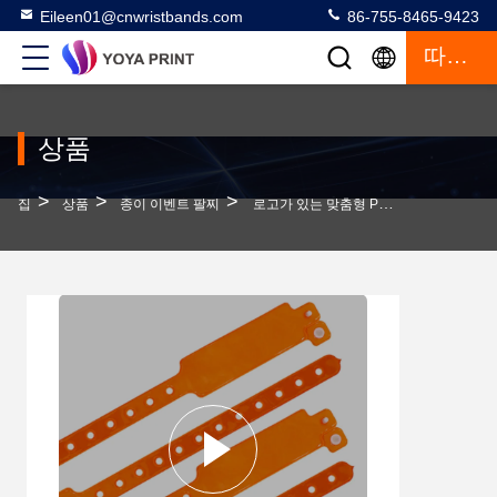
Eileen01@cnwristbands.com
86-755-8465-9423
따옴표
상품
>
>
>
집
상품
종이 이벤트 팔찌
로고가 있는 맞춤형 PVC 손목밴드 선물