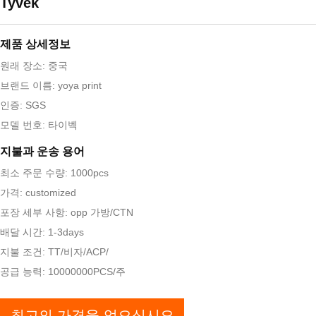
Tyvek
제품 상세정보
원래 장소: 중국
브랜드 이름: yoya print
인증: SGS
모델 번호: 타이벡
지불과 운송 용어
최소 주문 수량: 1000pcs
가격: customized
포장 세부 사항: opp 가방/CTN
배달 시간: 1-3days
지불 조건: TT/비자/ACP/
공급 능력: 10000000PCS/주
최고의 가격을 얻으십시오