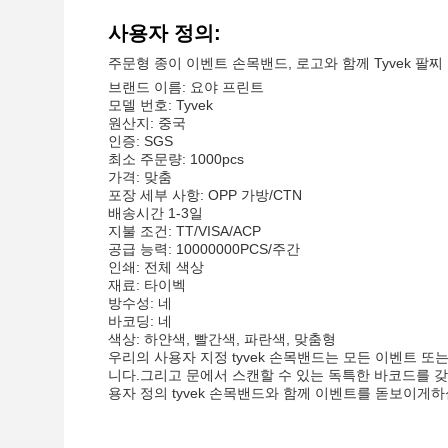
사용자 정의:
주문형 종이 이벤트 손목밴드, 로고와 함께 Tyvek 팔찌
브랜드 이름: 요야 프린트
모델 번호: Tyvek
원산지: 중국
인증: SGS
최소 주문량: 1000pcs
가격: 맞춤
포장 세부 사항: OPP 가방/CTN
배송시간 1-3일
지불 조건: TT/VISA/ACP
공급 능력: 10000000PCS/주간
인쇄: 전체 색상
재료: 타이벡
방수성: 네
바코딩: 네
색상: 하얀색, 빨간색, 파란색, 맞춤형
우리의 사용자 지정 tyvek 손목밴드는 모든 이벤트 또는
니다.그리고 문에서 스캔할 수 있는 독특한 바코드를 갖
용자 정의 tyvek 손목밴드와 함께 이벤트를 돋보이게하