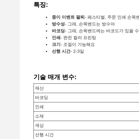
특징:
종이 이벤트 팔찌
- 페스티벌, 주문 인쇄 손
방수성
- 그래, 손목밴드는 방수야
바코딩
- 그래, 손목밴드에는 바코드가 있을 수
인쇄
- 완전 컬러 프린팅
크기
- 조절이 가능해요
선행 시간
- 2-3일
기술 매개 변수:
재산
바코딩
인쇄
소재
색상
선행 시간