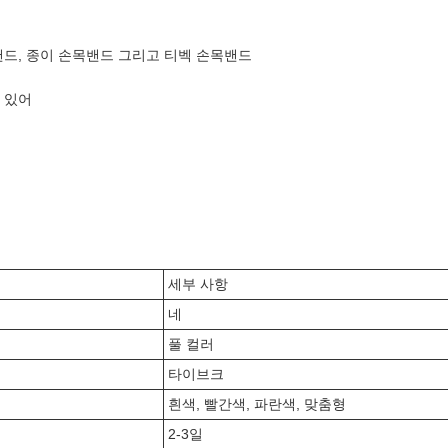
목밴드, 종이 손목밴드 그리고 티벡 손목밴드
 있어
세부 사항
네
풀 컬러
타이브크
흰색, 빨간색, 파란색, 맞춤형
2-3일