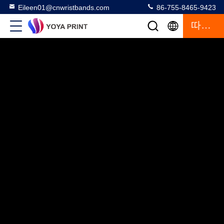
Eileen01@cnwristbands.com
86-755-8465-9423
따옴표