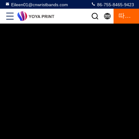
Eileen01@cnwristbands.com
86-755-8465-9423
따옴표