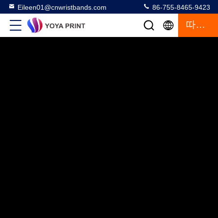
Eileen01@cnwristbands.com
86-755-8465-9423
따옴표